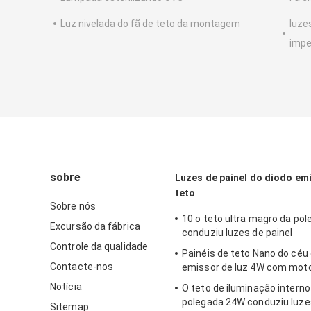
Luz nivelada do fã de teto da montagem
luze
impe
sobre
Luzes de painel do diodo emi
teto
Sobre nós
10 o teto ultra magro da po
Excursão da fábrica
conduziu luzes de painel
Controle da qualidade
Painéis de teto Nano do céu
Contacte-nos
emissor de luz 4W com moto
Notícia
O teto de iluminação interno
polegada 24W conduziu luzes
Sitemap