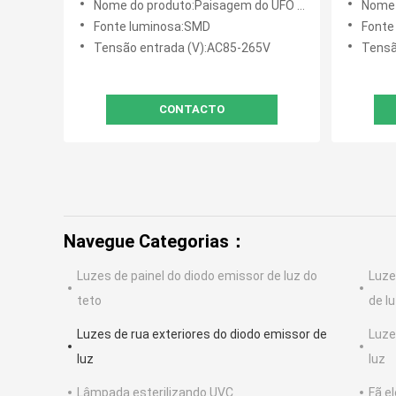
Nome do produto:Paisagem do UFO Shapr que ilumina a luz solar conduzida exterior do jardim
Nome do produto:A l
Fonte luminosa:SMD
Fonte
Tensão entrada (V):AC85-265V
Tensã
CONTACTO
Navegue Categorias：
Luzes de painel do diodo emissor de luz do
Luze
teto
de l
Luzes de rua exteriores do diodo emissor de
Luze
luz
luz
Lâmpada esterilizando UVC
Fã e