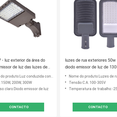
- luz exterior da área do
luzes de rua exteriores 50w
missor de luz das luzes de
diodo emissor de luz de 13
5 do diodo emissor de luz de
Ip65 Smd 100w 150w 200w
duto:Luz conduzida conservada em estoque da área dos E.U.
Nome do produto:Luzes de rua do diodo emissor de luz d
150W
:150W, 200W, 300W
Tensão:C.A. 100-305V
so claro:Diodo emissor de luz
Temperatura de trabalho:-2
CONTACTO
CONTACTO