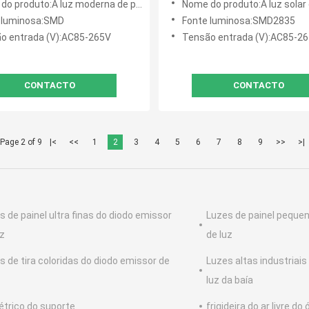
uz moderna de poupança de energia Smd do jardim integrou 300 luz de inundação conduzida solar da
Nome do produto:A luz solar exterior Ip65 do UFO condu
 luminosa:SMD
Fonte luminosa:SMD2835
o entrada (V):AC85-265V
Tensão entrada (V):AC85-2
CONTACTO
CONTACTO
Page 2 of 9
|<
<<
1
2
3
4
5
6
7
8
9
>>
>|
s de painel ultra finas do diodo emissor
Luzes de painel peque
uz
de luz
s de tira coloridas do diodo emissor de
Luzes altas industriais
luz da baía
létrico do suporte
frigideira do ar livre do 