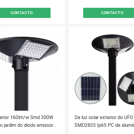
CONTACTO
CONTACTO
terior 160lm/w Smd 300W
Da luz solar exterior do UFO
 jardim do diodo emissor
SMD2835 Ip65 PC de alumí
de LiFePO4 3.2V 12AH