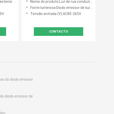
ziu luzes de rua
Nome do produto:Luz de rua conduzida UFO solar instalada em luzes de rua conduzidas novas de Polo
Fonte luminosa:Diodo emissor de luz de Philip
65V
Tensão entrada (V):AC85-265V
CONTACTO
nas do diodo emissor
 do diodo emissor de
óleo