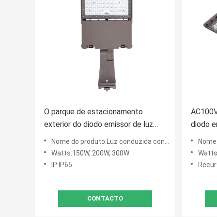
O parque de estacionamento
AC100V 
exterior do diodo emissor de luz
diodo e
das luzes de rua 300W do diodo
rua IP6
Nome do produto:Luz conduzida conservada em estoque da área dos E.U.
Nome do pro
emissor de luz 45000LM ilumina a
277V 
Watts:150W, 200W, 300W
Watts
montagem ajustável do ajuste do
IP:IP65
Recur
deslizamento
CONTACTO