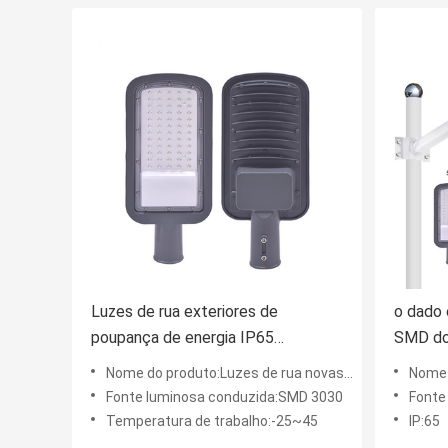
Luzes de rua exteriores de
o dado 
poupança de energia IP65
SMD do 
impermeável do diodo emissor de
150w 2
Nome do produto:Luzes de rua novas do diodo emissor de luz
Nome do
luz SMD3030
alumíni
Fonte luminosa conduzida:SMD 3030
Fonte
Temperatura de trabalho:-25~45
IP:65