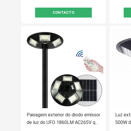
CONTACTO
Paisagem exterior do diodo emissor
Luz ex
de luz do UFO 1860LM AC265V que
500W do
ilumina SMD2835
de luz 