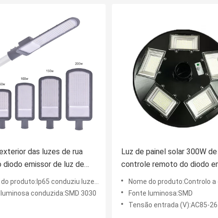
exterior das luzes de rua
Luz de painel solar 300W de
diodo emissor de luz de
controle remoto do diodo e
00w Ip65 3030 moldou de
de luz de LiFePO4 SMD573
 produto:Ip65 conduziu luzes de rua
Nome do produto:Controlo a distância todo em uma luz do jardim do painel solar do diodo em
o
 luminosa conduzida:SMD 3030
Fonte luminosa:SMD
Tensão entrada (V):AC85-2