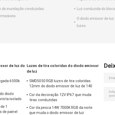
s de inundação conduzidas
Luz conduzida do bloc
rmeáveis
O diodo emissor de luz
luzes
Dei
ssor de luz do
Luzes de tira coloridas do diodo emissor
de luz
legada 6500k
SMD5050 RGB luzes de tira coloridas
12mm do diodo emissor de luz de 140
graus
 do diodo
Cor da decoração 12V IP67 que muda
rista isolado
tiras conduzidas
 de 1
Cor da pesca 14W 7000K RGB da noite
 de painel
que muda o diodo emissor de luz