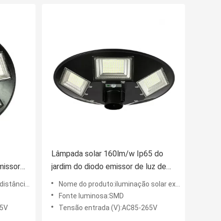
Lâmpada solar 160lm/w Ip65 do
missor
jardim do diodo emissor de luz de
0
SAA Smd 6V 150W
issor de luz de 200watt 30
Nome do produto:iluminação solar exterior por atacado do jardim Ip65 de 6V 150W Smd
Fonte luminosa:SMD
65V
Tensão entrada (V):AC85-265V