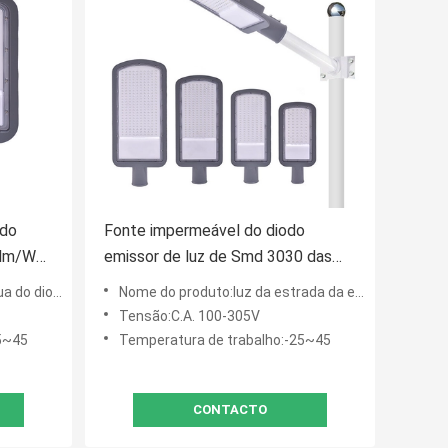
 do
Fonte impermeável do diodo
0lm/W
emissor de luz de Smd 3030 das
luzes de rua da estrada de 200W
o poder superior
Nome do produto:luz da estrada da estrada
150W
Tensão:C.A. 100-305V
5~45
Temperatura de trabalho:-25~45
CONTACTO