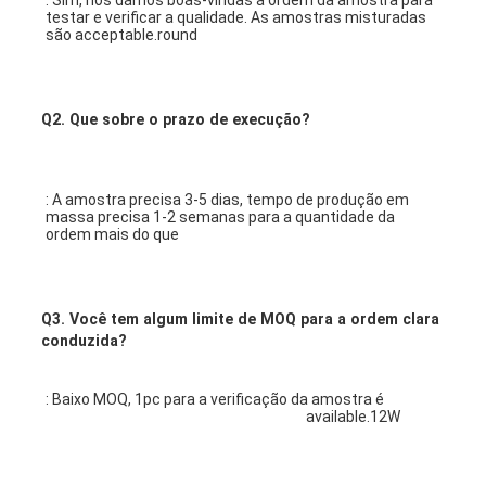
: Sim, nós damos boas-vindas à ordem da amostra para 
testar e verificar a qualidade. As amostras misturadas 
são acceptable.round 
conduziram a luz de painel
o círculo
Q2.
Que sobre o prazo de execução?
conduziu a luz de painel
: A amostra precisa 3-5 dias, tempo de produção em 
massa precisa 1-2 semanas para a quantidade da 
ordem mais do que
Q3.
Você tem algum limite de MOQ para a ordem clara
conduzida?
: Baixo MOQ, 1pc para a verificação da amostra é 
silm do 
círculo da luz de teto do escritório de
 available.12W 
18W 
ultra conduziu o preço da luz de painel