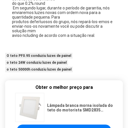
do que 0.2%.round 
conduziu a luz de painel
Em segundo lugar, durante o período de garantia, nós 
enviaremos luzes novas com ordem nova para a 
quantidade pequena. Para
produtos defeituosos do grupo, nós repará-los-emos e 
enviar-nos-os novamente você ou pode discutir a 
solução mim
aviso ncluding de acordo com a situação real.
O teto PF0.95 conduziu luzes de painel
o teto 24W conduziu luzes de painel
o teto 50000h conduziu luzes de painel
Obter o melhor preço para
Lâmpada branca morna isolada do
teto do motorista SMD2835
AC85V 80lm/w