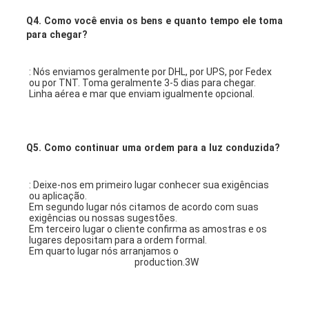
Q4.
Como você envia os bens e quanto tempo ele toma
para chegar?
: Nós enviamos geralmente por DHL, por UPS, por Fedex 
ou por TNT. Toma geralmente 3-5 dias para chegar. 
Linha aérea e mar que enviam igualmente opcional.
Q5.
Como continuar uma ordem para a luz conduzida?
: Deixe-nos em primeiro lugar conhecer sua exigências 
ou aplicação.
Em segundo lugar nós citamos de acordo com suas 
exigências ou nossas sugestões.
Em terceiro lugar o cliente confirma as amostras e os 
lugares depositam para a ordem formal.
Em quarto lugar nós arranjamos o 
silm do círculo da luz 
de teto do escritório de
 production.3W 
6W 9W 12W 18W 
ultra conduzimos o preço da luz de painel