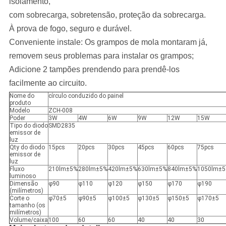
isolamento,
com sobrecarga, sobretensão, proteção da sobrecarga.
À prova de fogo, seguro e durável.
Conveniente instale: Os grampos de mola montaram já,
removem seus problemas para instalar os grampos;
Adicione 2 tampões prendendo para prendê-los
facilmente ao circuito.
Nome do
círculo conduzido do painel
produto
Modelo
ZCH-008
Poder
3W
4W
6W
9W
12W
15W
Tipo do diodo
SMD2835
emissor de
luz
Qty do diodo
15pcs
20pcs
30pcs
45pcs
60pcs
75pcs
emissor de
luz
Fluxo
210lm±5%
280lm±5%
420lm±5%
630lm±5%
840lm±5%
1050lm±
luminoso
Dimensão
φ90
φ110
φ120
φ150
φ170
φ190
(milímetros)
Corte o
φ70±5
φ90±5
φ100±5
φ130±5
φ150±5
φ170±5
tamanho (os
milímetros)
Volume/caixa
100
60
60
40
40
30