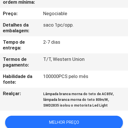
ordem mínima:
CONTROLE
DA
Preço:
Negociable
QUALIDADE
Detalhes da
saco 1pc/opp.
embalagem:
CONTACTE-
Tempo de
2-7 dias
entrega:
NOS
Termos de
T/T, Western Union
pagamento:
NOTÍCIA
Habilidade da
100000PCS pelo mês
fonte:
CASOS
Realçar:
,
Lâmpada branca morna do teto de AC85V
,
lâmpada branca morna do teto 80lm/W
SHOPPING
SMD2835 isolou o motorista Led Light
ON-
MELHOR PREÇO
LINE