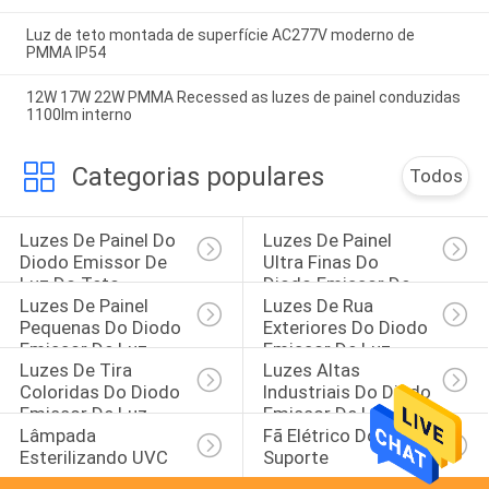
Luz de teto montada de superfície AC277V moderno de
PMMA IP54
12W 17W 22W PMMA Recessed as luzes de painel conduzidas
1100lm interno
Categorias populares
Todos
Luzes De Painel Do 
Luzes De Painel 
Diodo Emissor De 
Ultra Finas Do 
Luz Do Teto
Diodo Emissor De 
Luzes De Painel 
Luzes De Rua 
Luz
Pequenas Do Diodo 
Exteriores Do Diodo 
Emissor De Luz
Emissor De Luz
Luzes De Tira 
Luzes Altas 
Coloridas Do Diodo 
Industriais Do Diodo 
Emissor De Luz
Emissor De Luz Da 
Lâmpada 
Fã Elétrico Do 
Baía
Esterilizando UVC
Suporte