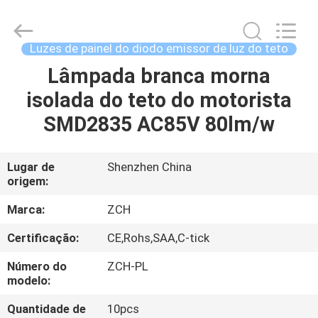
©
2020
-
2026
ZCH
Luzes de painel do diodo emissor de luz do teto
Technology
Group
Co.,Ltd.
Lâmpada branca morna
CASA
All
Rights
isolada do teto do motorista
Reserved.
PRODUTOS
SMD2835 AC85V 80lm/w
SOBRE
Lugar de
Shenzhen China
origem:
NÓS
Marca:
ZCH
EXCURSÃO
Certificação:
CE,Rohs,SAA,C-tick
DA
Número do
ZCH-PL
FÁBRICA
modelo:
Quantidade de
10pcs