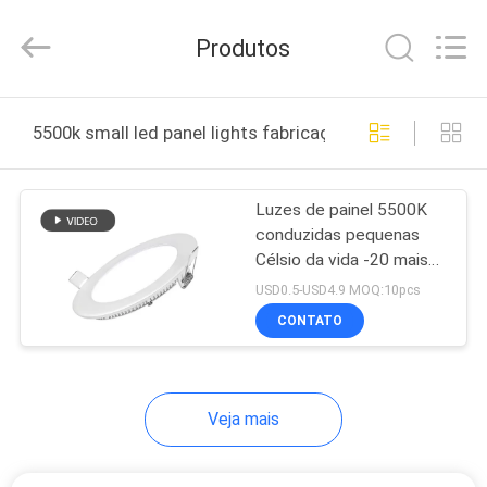
©
2020
-
Produtos
2026
ZCH
Technology
Group
Co.,Ltd.
CASA
All
5500k small led panel lights fabricação online
Rights
Reserved.
PRODUTOS
Luzes de painel 5500K
conduzidas pequenas
SOBRE
Célsio da vida -20 mais
NÓS
longo
USD0.5-USD4.9 MOQ:10pcs
CONTATO
EXCURSÃO
DA
Veja mais
FÁBRICA