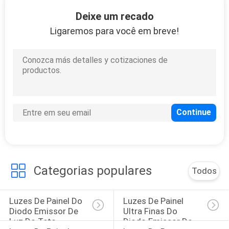
CONTROLE
Deixe um recado
DA
Ligaremos para você em breve!
QUALIDADE
CONTACTE-
NOS
NOTÍCIA
CASOS
Categorias populares
Todos
SHOPPING
Luzes De Painel Do 
Luzes De Painel 
ON-
Diodo Emissor De 
Ultra Finas Do 
Luz Do Teto
Diodo Emissor De 
LINE