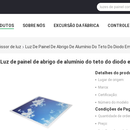
DUTOS
SOBRE NÓS
EXCURSÃO DA FÁBRICA
CONTROLE 
INHA
issor de luz
Luz De Painel De Abrigo De Alumínio Do Teto Do Diodo
Luz de painel de abrigo de alumínio do teto do diod
Detalhes do prod
Lugar de origem:
Marca:
Certificação:
Número do modelo:
Condições de Pag
Quantidade de ord
Preço: