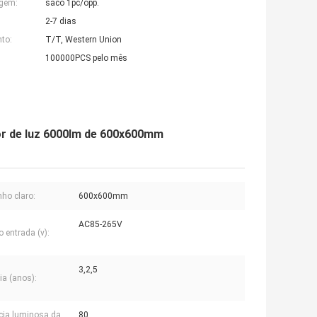
agem:
saco 1pc/opp.
2-7 dias
to:
T/T, Western Union
100000PCS pelo mês
sor de luz 6000lm de 600x600mm
ho claro:
600x600mm
AC85-265V
 entrada (v):
3,2,5
ia (anos):
ncia luminosa da
80