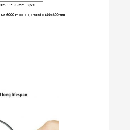
00*700*105mm
2pcs
 de luz 6000lm do alojamento 600x600mm