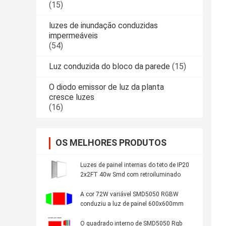
(15)
luzes de inundação conduzidas
impermeáveis
(54)
Luz conduzida do bloco da parede
(15)
O diodo emissor de luz da planta
cresce luzes
(16)
OS MELHORES PRODUTOS
Luzes de painel internas do teto de IP20
2x2FT 40w Smd com retroiluminado
A cor 72W variável SMD5050 RGBW
conduziu a luz de painel 600x600mm
O quadrado interno de SMD5050 Rgb