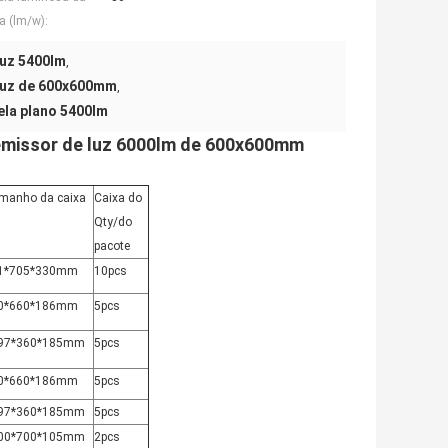
 (lm/w):
luz 5400lm
,
 luz de 600x600mm
,
ela plano 5400lm
o emissor de luz 6000lm de 600x600mm
manho da caixa
Caixa do
Qty/do
pacote
1*705*330mm
10pcs
0*660*186mm
5pcs
97*360*185mm
5pcs
0*660*186mm
5pcs
97*360*185mm
5pcs
00*700*105mm
2pcs