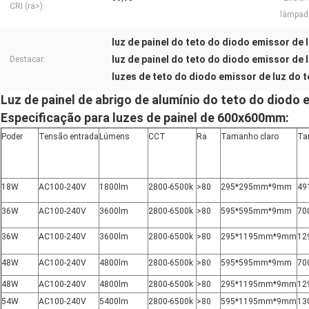
CRI (ra>):
lâmpada
luz de painel do teto do diodo emissor de 
luz de painel do teto do diodo emissor de
Destacar:
luzes de teto do diodo emissor de luz do t
Luz de painel de abrigo de alumínio do teto do diod
Especificação para
luzes de painel de 600x600mm
:
Poder
Tensão entrada
Lúmens
CCT
Ra
Tamanho claro
Ta
18W
AC100-240V
1800lm
2800-6500k
>80
295*295mm*9mm
49
36W
AC100-240V
3600lm
2800-6500k
>80
595*595mm*9mm
70
36W
AC100-240V
3600lm
2800-6500k
>80
295*1195mm*9mm
12
48W
AC100-240V
4800lm
2800-6500k
>80
595*595mm*9mm
70
48W
AC100-240V
4800lm
2800-6500k
>80
295*1195mm*9mm
12
54W
AC100-240V
5400lm
2800-6500k
>80
595*1195mm*9mm
13