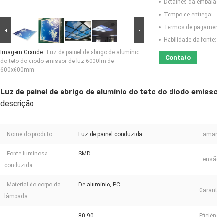
Detalhes da embal
Tempo de entrega:
Termos de pagamen
Habilidade da fonte:
Imagem Grande :
Luz de painel de abrigo de alumínio
Contato
do teto do diodo emissor de luz 6000lm de
600x600mm
Luz de painel de abrigo de alumínio do teto do diodo emis
descrição
Nome do produto:
Luz de painel conduzida
Taman
Fonte luminosa
SMD
Tensão
conduzida:
Material do corpo da
De alumínio, PC
Garant
lâmpada:
80,90
Eficiê