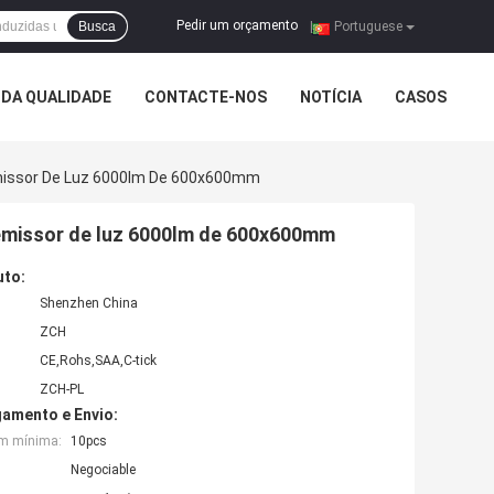
Pedir um orçamento
Busca
|
Portuguese
DA QUALIDADE
CONTACTE-NOS
NOTÍCIA
CASOS
 Emissor De Luz 6000lm De 600x600mm
o emissor de luz 6000lm de 600x600mm
uto:
Shenzhen China
ZCH
CE,Rohs,SAA,C-tick
ZCH-PL
amento e Envio:
em mínima:
10pcs
Negociable